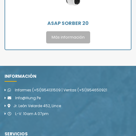
ASAP SORBER 20
Más información
INFORMACIÓN
Informes (+51)954131509 | Ventas (+51)954650921
Info@hung.pe
Jr. León Velarde 452, Lince
L-V: 10am A 07pm
SERVICIOS