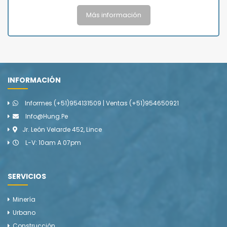
Más información
INFORMACIÓN
Informes (+51)954131509 | Ventas (+51)954650921
Info@hung.pe
Jr. León Velarde 452, Lince
L-V: 10am A 07pm
SERVICIOS
Minería
Urbano
Construcción