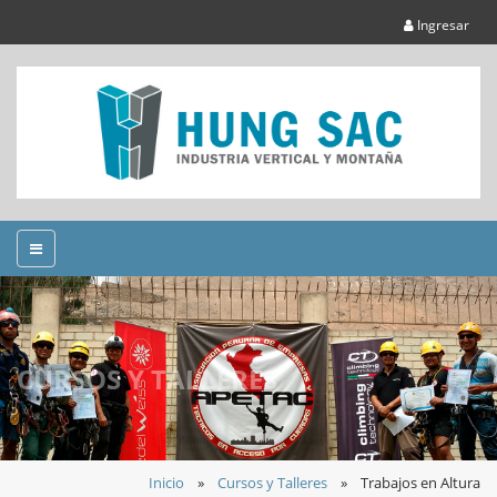
Ingresar
CURSOS Y TALLERES
Inicio
»
Cursos y Talleres
»
Trabajos en Altura