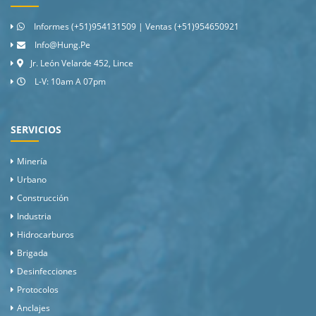
Informes (+51)954131509 | Ventas (+51)954650921
Info@hung.pe
Jr. León Velarde 452, Lince
L-V: 10am A 07pm
SERVICIOS
Minería
Urbano
Construcción
Industria
Hidrocarburos
Brigada
Desinfecciones
Protocolos
Anclajes