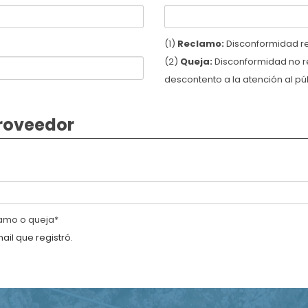
(1)
Reclamo:
Disconformidad rel
(2)
Queja:
Disconformidad no re
descontento a la atención al pú
proveedor
lamo o queja*
mail que registró.