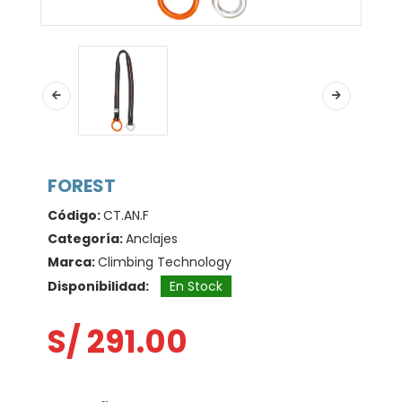
FOREST
Código:
CT.AN.F
Categoría:
Anclajes
Marca:
Climbing Technology
Disponibilidad:
En Stock
S/ 291.00