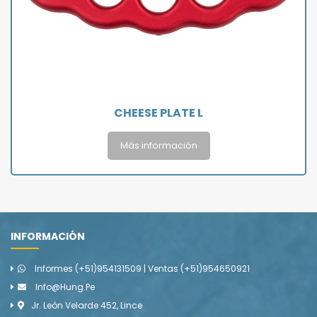
CHEESE PLATE L
Más información
INFORMACIÓN
Informes (+51)954131509 | Ventas (+51)954650921
Info@hung.pe
Jr. León Velarde 452, Lince