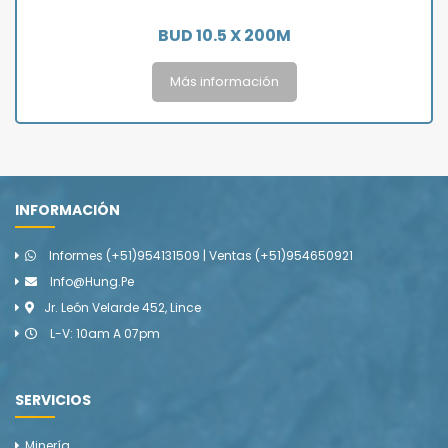
BUD 10.5 X 200M
Más información
INFORMACIÓN
Informes (+51)954131509 | Ventas (+51)954650921
Info@hung.pe
Jr. León Velarde 452, Lince
L-V: 10am A 07pm
SERVICIOS
Minería