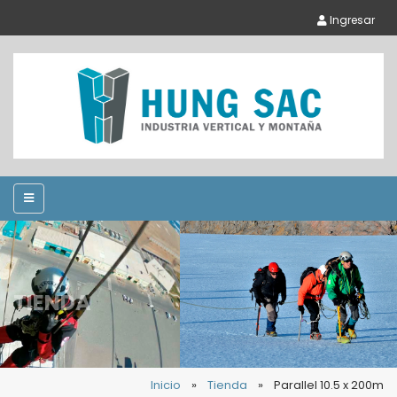
Ingresar
TIENDA
Inicio
»
Tienda
»
Parallel 10.5 x 200m