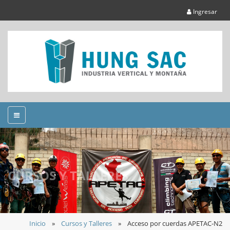
Ingresar
CURSOS Y TALLERES
Inicio
»
Cursos y Talleres
»
Acceso por cuerdas APETAC-N2