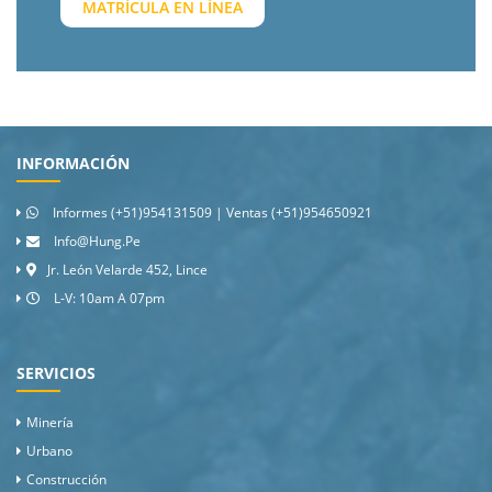
MATRÍCULA EN LÍNEA
INFORMACIÓN
Informes (+51)954131509 | Ventas (+51)954650921
Info@hung.pe
Jr. León Velarde 452, Lince
L-V: 10am A 07pm
SERVICIOS
Minería
Urbano
Construcción