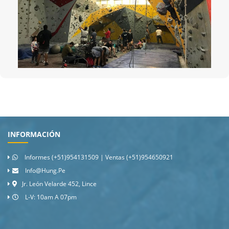
INFORMACIÓN
Informes (+51)954131509 | Ventas (+51)954650921
Info@hung.pe
Jr. León Velarde 452, Lince
L-V: 10am A 07pm