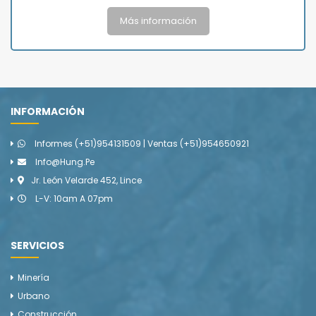
Más información
INFORMACIÓN
Informes (+51)954131509 | Ventas (+51)954650921
Info@hung.pe
Jr. León Velarde 452, Lince
L-V: 10am A 07pm
SERVICIOS
Minería
Urbano
Construcción