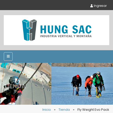
Ingresar
TIENDA
Inicio
»
Tienda
»
Fly Weight Evo Pack