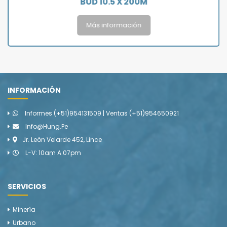
BUD 10.5 X 200M
Más información
INFORMACIÓN
Informes (+51)954131509 | Ventas (+51)954650921
Info@hung.pe
Jr. León Velarde 452, Lince
L-V: 10am A 07pm
SERVICIOS
Minería
Urbano