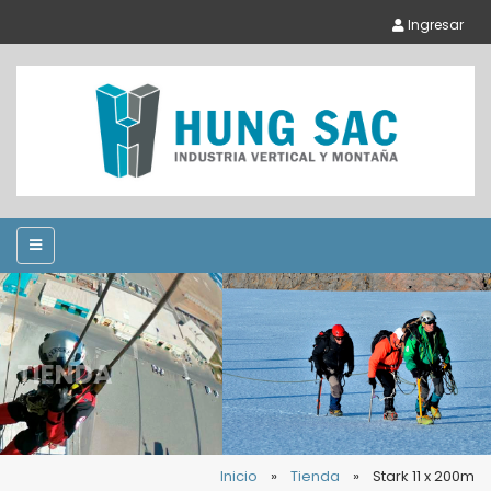
Ingresar
TIENDA
Inicio
»
Tienda
»
Stark 11 x 200m