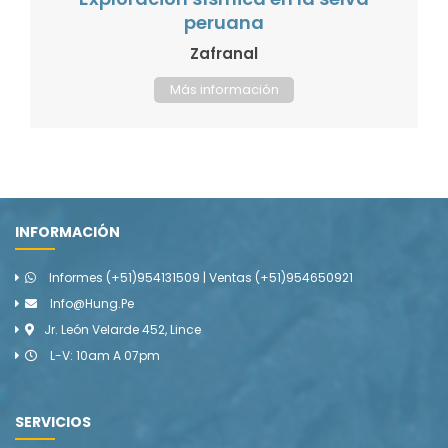
peruana
Zafranal
Más información
INFORMACIÓN
Informes (+51)954131509 | Ventas (+51)954650921
Info@hung.pe
Jr. León Velarde 452, Lince
L-V: 10am A 07pm
SERVICIOS